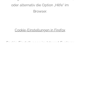
oder alternativ die Option „Hilfe“ im
Browser.
Cookie-Einstellungen in Firefox
Cookie-Einstellungen im Internet Explorer
Cookie-Einstellungen in Google Chrome
Cookie-Einstellungen in Safari (OS X)
Cookie-Einstellungen in Safari (iOS)
Cookie-Einstellungen in Android
Um die Verwendung eigener Daten durch