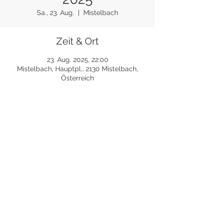
Sa., 23. Aug.
  |  
Mistelbach
Zeit & Ort
23. Aug. 2025, 22:00
Mistelbach, Hauptpl., 2130 Mistelbach,
Österreich
Diese Veranstaltung teilen
©
DIE WILDEN KAISER 2026
|
Cookies
|
Datenschutz
|
Impressum
|
Downloads