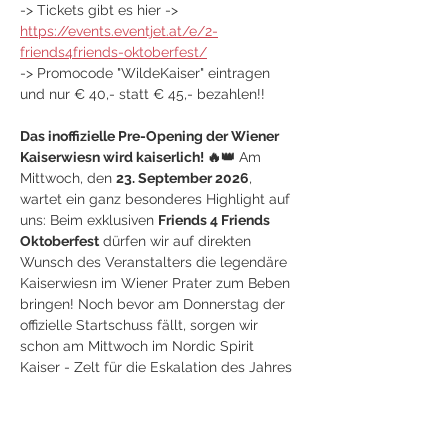
-> Tickets gibt es hier -> 
https://events.eventjet.at/e/2-
friends4friends-oktoberfest/
-> Promocode "WildeKaiser" eintragen 
und nur € 40,- statt € 45,- bezahlen!!
Das inoffizielle Pre-Opening der Wiener 
Kaiserwiesn wird kaiserlich! 🔥👑
 Am 
Mittwoch, den 
23. September 2026
, 
wartet ein ganz besonderes Highlight auf 
uns: Beim exklusiven 
Friends 4 Friends 
Oktoberfest
 dürfen wir auf direkten 
Wunsch des Veranstalters die legendäre 
Kaiserwiesn im Wiener Prater zum Beben 
bringen! Noch bevor am Donnerstag der 
offizielle Startschuss fällt, sorgen wir 
schon am Mittwoch im Nordic Spirit 
Kaiser - Zelt für die Eskalation des Jahres 
mit 100% Live-Power, packendem 
Austropop und echtem Kaiser-Wahnsinn. 
Diese exklusive Sonderveranstaltung wird 