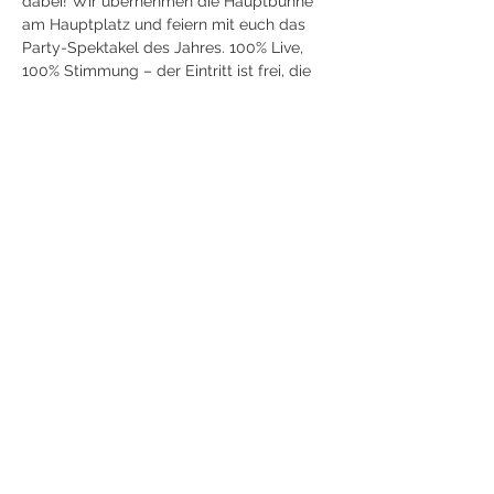
dabei! Wir übernehmen die Hauptbühne 
am Hauptplatz und feiern mit euch das 
Party-Spektakel des Jahres. 100% Live, 
100% Stimmung – der Eintritt ist frei, die 
Vorfreude riesig!
Diese Veranstaltung teilen
©
DIE WILDEN KAISER 2026
|
Cookies
|
Datenschutz
|
Impressum
|
Downloads