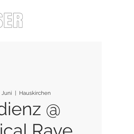
. Juni
  |  
Hauskirchen
dienz @
ical Rave